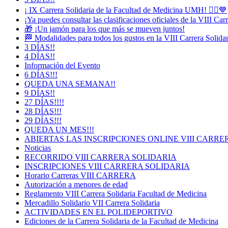
¡ IX Carrera Solidaria de la Facultad de Medicina UMH! 🏃‍♀️💙
¡Ya puedes consultar las clasificaciones oficiales de la VIII Ca
🎁 ¡Un jamón para los que más se mueven juntos!
🏁 Modalidades para todos los gustos en la VIII Carrera Solida
3 DÍAS!!
4 DÍAS!!
Información del Evento
6 DÍAS!!!
QUEDA UNA SEMANA!!
9 DÍAS!!
27 DÍAS!!!!
28 DÍAS!!!
29 DÍAS!!!
QUEDA UN MES!!!
ABIERTAS LAS INSCRIPCIONES ONLINE VIII CARRE
Noticias
RECORRIDO VIII CARRERA SOLIDARIA
INSCRIPCIONES VIII CARRERA SOLIDARIA
Horario Carreras VIII CARRERA
Autorización a menores de edad
Reglamento VIII Carrera Solidaria Facultad de Medicina
Mercadillo Solidario VII Carrera Solidaria
ACTIVIDADES EN EL POLIDEPORTIVO
Ediciones de la Carrera Solidaria de la Facultad de Medicina