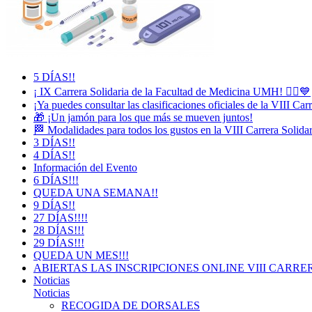
5 DÍAS!!
¡ IX Carrera Solidaria de la Facultad de Medicina UMH! 🏃‍♀️💙
¡Ya puedes consultar las clasificaciones oficiales de la VIII Ca
🎁 ¡Un jamón para los que más se mueven juntos!
🏁 Modalidades para todos los gustos en la VIII Carrera Solida
3 DÍAS!!
4 DÍAS!!
Información del Evento
6 DÍAS!!!
QUEDA UNA SEMANA!!
9 DÍAS!!
27 DÍAS!!!!
28 DÍAS!!!
29 DÍAS!!!
QUEDA UN MES!!!
ABIERTAS LAS INSCRIPCIONES ONLINE VIII CARRE
Noticias
Noticias
RECOGIDA DE DORSALES