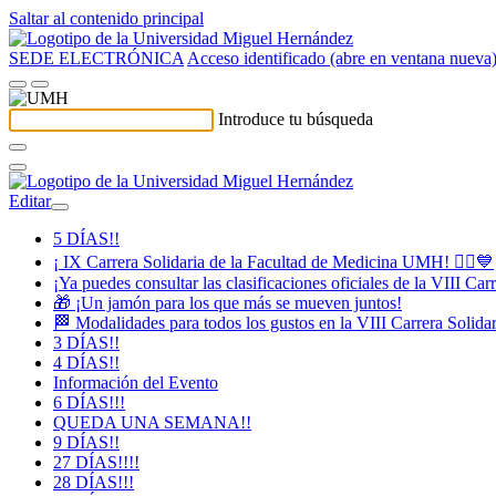
Saltar al contenido principal
SEDE ELECTRÓNICA
Acceso identificado (abre en ventana nueva
Introduce tu búsqueda
Editar
5 DÍAS!!
¡ IX Carrera Solidaria de la Facultad de Medicina UMH! 🏃‍♀️💙
¡Ya puedes consultar las clasificaciones oficiales de la VIII Ca
🎁 ¡Un jamón para los que más se mueven juntos!
🏁 Modalidades para todos los gustos en la VIII Carrera Solida
3 DÍAS!!
4 DÍAS!!
Información del Evento
6 DÍAS!!!
QUEDA UNA SEMANA!!
9 DÍAS!!
27 DÍAS!!!!
28 DÍAS!!!